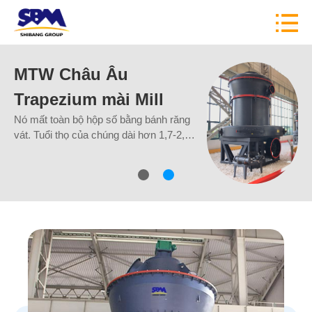
LUM siêu mịn dọc mài
Mill
Người dùng có thể kiểm soát chính xác
áp suất mài, tốc độ quay vòng và các
thông số làm việc của thiết bị khác, máy
nghiền này giúp giảm mức tiêu thụ năng
lượng từ 30% -50%.